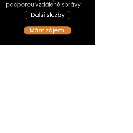
podporou vzdálené správy.
Další služby
Mám zájem!
náměstí Komenského 536,
Dobříš 263 01
+420 733 548 891
info@amity.cz