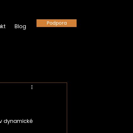
Podpora
kt
Blog
 v dynamické 