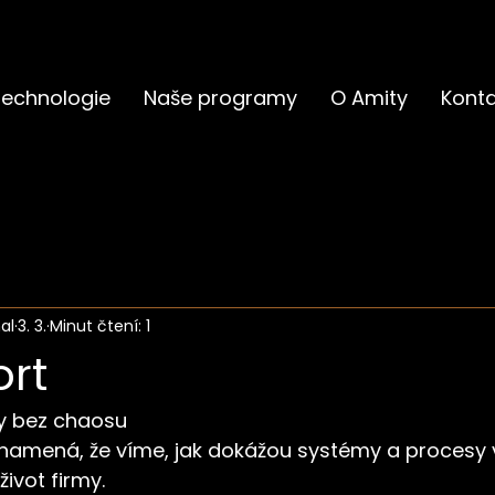
echnologie
Naše programy
O Amity
Konta
al
3. 3.
Minut čtení: 1
ort
y bez chaosu
 znamená, že víme, jak dokážou systémy a procesy
ivot firmy.